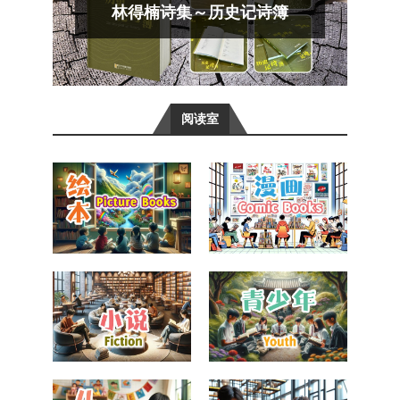
林得楠诗集～历史记诗簿
阅读室