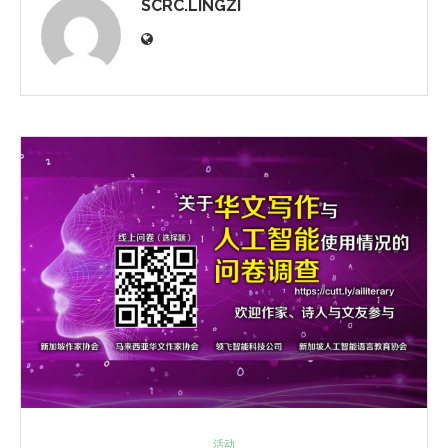
SCRC.LINGZI
活动