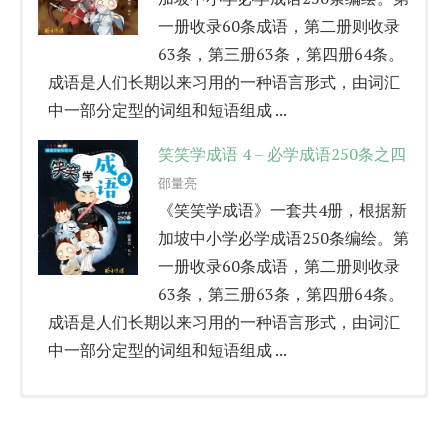
一册收录60条成语，第二册则收录
63条，第三册63条，第四册64条。
成语是人们长期以来习用的一种语言形式，由词汇
中一部分定型的词组和短语组成 ...
笑笑学成语 4 – 必学成语250条之四
邵量亮
《笑笑学成语》一套共4册，根据新
加坡中小学必学成语250条编绘。第
一册收录60条成语，第二册则收录
63条，第三册63条，第四册64条。
成语是人们长期以来习用的一种语言形式，由词汇
中一部分定型的词组和短语组成 ...
中国历史一点通
听，青春在哭泣
生活弟子规 1
木屐踩过的岁月
光阴小故事
细读世上人
青春版红楼梦上册
本书是《红楼梦》中学新泛读丛书
玲子传媒
尤今
子阳
思静
子阳
尤今