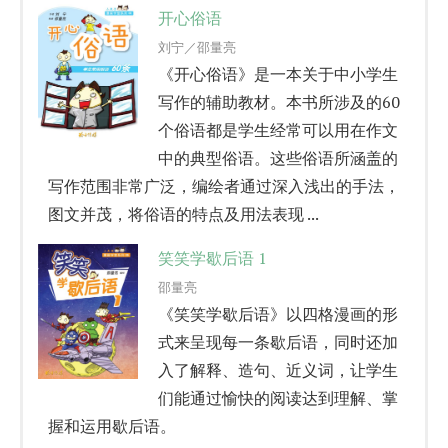
开心俗语
刘宁／邵量亮
《开心俗语》是一本关于中小学生
写作的辅助教材。本书所涉及的60
个俗语都是学生经常可以用在作文
中的典型俗语。这些俗语所涵盖的
写作范围非常广泛，编绘者通过深入浅出的手法，
图文并茂，将俗语的特点及用法表现 ...
笑笑学歇后语 1
邵量亮
《笑笑学歇后语》以四格漫画的形
式来呈现每一条歇后语，同时还加
入了解释、造句、近义词，让学生
们能通过愉快的阅读达到理解、掌
握和运用歇后语。