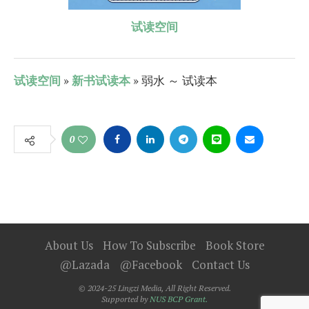
试读空间
试读空间
»
新书试读本
» 弱水 ～ 试读本
0
About Us
How To Subscribe
Book Store
@Lazada
@Facebook
Contact Us
© 2024-25 Lingzi Media, All Right Reserved.
Supported by
NUS BCP Grant.