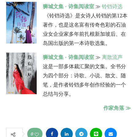
狮城文集 · 诗集阅读室
≫
铃铛诗选
《铃铛诗选》是女诗人铃铛的第12本
著作，也是这名富有传奇色彩的石油
业女企业家多年前扎根新加坡后、在
岛国出版的第一本诗歌选集。
狮城文集 · 诗集阅读室
≫
离散流声
这是一部多体裁汇聚的文集。全书分
为四个部分：诗歌、小说、散文、随
笔，是作者铃铛多年创作经验的一个
总结与分享。
作家角落 ≫
0