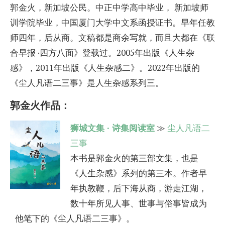
郭金火，新加坡公民。中正中学高中毕业， 新加坡师
训学院毕业，中国厦门大学中文系函授证书。早年任教
师四年，后从商。文稿都是商余写就，而且大都在《联
合早报 ·四方八面》登载过。2005年出版《人生杂
感》，2011年出版《人生杂感二》。2022年出版的
《尘人凡语二三事》是人生杂感系列三。
郭金火作品：
狮城文集 · 诗集阅读室
≫
尘人凡语二
三事
本书是郭金火的第三部文集，也是
《人生杂感》系列的第三本。作者早
年执教鞭，后下海从商，游走江湖，
数十年所见人事、世事与俗事皆成为
他笔下的《尘人凡语二三事》。