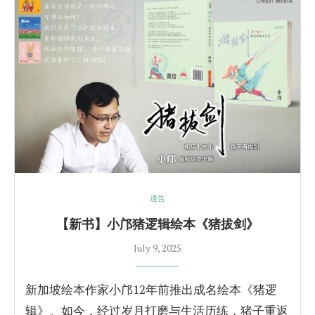
通告
【新书】小邝猪逻辑绘本《猪拔剑》
July 9, 2025
新加坡绘本作家小邝12年前推出成名绘本《猪逻
辑》。如今，经过岁月打磨与生活历练，猪子重返