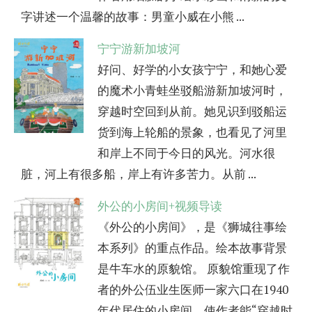
字讲述一个温馨的故事：男童小威在小熊 ...
宁宁游新加坡河
好问、好学的小女孩宁宁，和她心爱
的魔术小青蛙坐驳船游新加坡河时，
穿越时空回到从前。她见识到驳船运
货到海上轮船的景象，也看见了河里
和岸上不同于今日的风光。河水很
脏，河上有很多船，岸上有许多苦力。从前 ...
外公的小房间+视频导读
《外公的小房间》，是《狮城往事绘
本系列》的重点作品。绘本故事背景
是牛车水的原貌馆。 原貌馆重现了作
者的外公伍业生医师一家六口在1940
年代居住的小房间，使作者能“穿越时