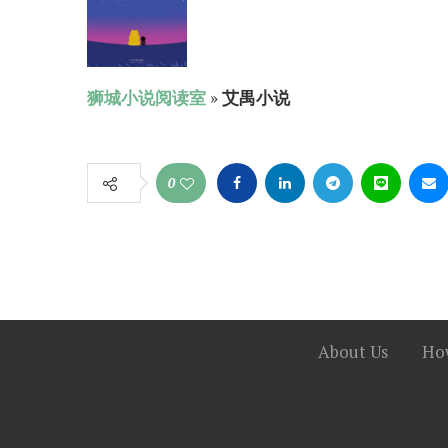
狮城小说阅读室
»
艾禺小说
0
About Us
How