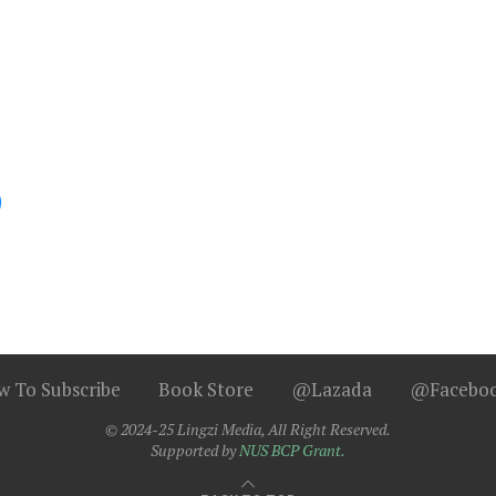
 To Subscribe
Book Store
@Lazada
@Facebo
© 2024-25 Lingzi Media, All Right Reserved.
Supported by
NUS BCP Grant.