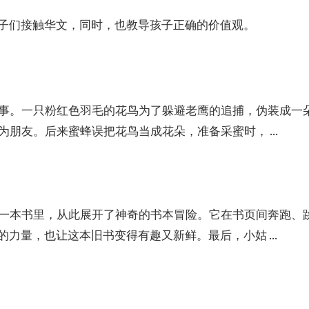
子们接触华文，同时，也教导孩子正确的价值观。
事。一只粉红色羽毛的花鸟为了躲避老鹰的追捕，伪装成一
朋友。后来蜜蜂误把花鸟当成花朵，准备采蜜时， ...
一本书里，从此展开了神奇的书本冒险。它在书页间奔跑、
的力量，也让这本旧书变得有趣又新鲜。最后，小姑 ...