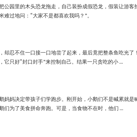
把公园里的木头恐龙拖走，自己装扮成假恐龙，假装让游客
米难过地问：“大家不是都喜欢我吗？”。
，却忍不住一口接一口地尝了起来，最后竟把整条鱼吃光了
它只好“封口封手”来控制自己。结果一只贪吃的小 ...
鹅妈妈决定带孩子们学跑步。刚开始，小鹅们不是喊累就是
们为了美食拼命奔跑。可是，当食物不在时，他们 ...