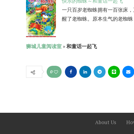
快乐的蜘蛛～和童话一起飞
一只百岁老蜘蛛拥有一百张床，
醒了老蜘蛛。原本生气的老蜘蛛，
狮城儿童阅读室
»
和童话一起飞
0
About Us
How