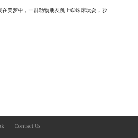
浸在美梦中，一群动物朋友跳上蜘蛛床玩耍，吵
ok
Contact Us