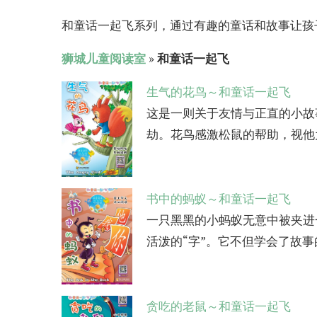
和童话一起飞系列，通过有趣的童话和故事让孩
狮城儿童阅读室
»
和童话一起飞
生气的花鸟～和童话一起飞
这是一则关于友情与正直的小故
劫。花鸟感激松鼠的帮助，视他为
书中的蚂蚁～和童话一起飞
一只黑黑的小蚂蚁无意中被夹进
活泼的“字”。它不但学会了故事
贪吃的老鼠～和童话一起飞