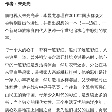
作者：朱亮亮
前电视人朱亮亮著，李显龙总理在2010年国庆群众大
会特别提出他读过，并提出感想的一本书——追虹，一
个新马华族家庭四代人纵跨一个世纪追求心中彩虹的故
事。
每一个人的心中，都有一道彩虹。追到了这道彩虹，又
去追另一道。曾外祖父决定离开桂坑乡过番来时，他心
中的一道彩虹是要活得体面，然后衣锦还乡。外公在马
来亚白手起家，带领家人亲戚耕耘打拼，他的彩虹是让
一家大小丰衣足食，然后造福乡梓邻里。父亲年轻时正
逢乱世，他在战火中寻寻觅觅，向往着一个繁荣富强自
由民主的新中国。母亲少女时代的彩虹，是要读更多的
书，当个独立的现代女性。三个生活无忧的南洋少年，
满心欢喜地踏上回国之路，要为他们祖父的祖国，贡献