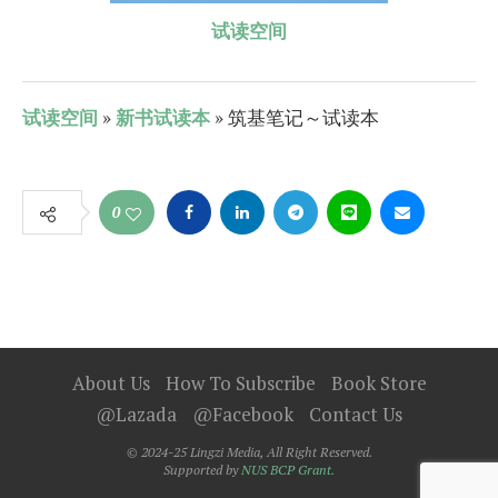
试读空间
试读空间
»
新书试读本
» 筑基笔记～试读本
0
About Us
How To Subscribe
Book Store
@Lazada
@Facebook
Contact Us
© 2024-25 Lingzi Media, All Right Reserved.
Supported by
NUS BCP Grant.