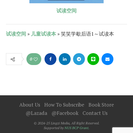
试读空间
试读空间
»
儿童试读本
» 笑笑学歇后语1～试读本
0
About Us
How To Subscribe
Book Store
@Lazada
@Facebook
Contact Us
© 2024-25 Lingzi Media, All Right Reserved.
Supported by
NUS BCP Grant.