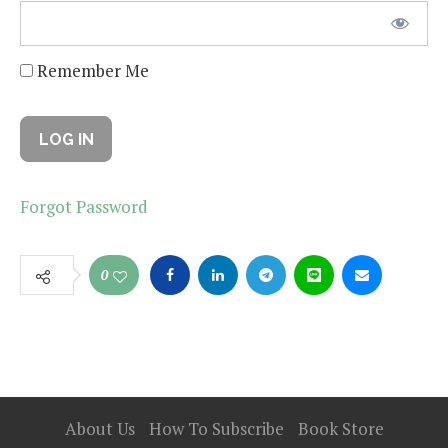
Remember Me
Forgot Password
0
About Us
How To Subscribe
Book Store