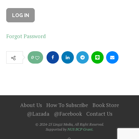
Forgot Password
0
About Us
How To Subscribe
Book Store
@Lazada
@Facebook
Contact Us
© 2024-25 Lingzi Media, All Right Reserved.
Supported by
NUS BCP Grant.