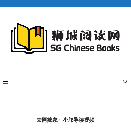
去阿嬷家～小邝导读视频