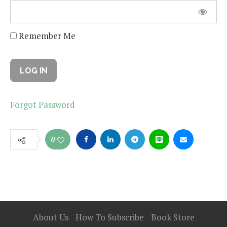
Remember Me
Forgot Password
0
About Us
How To Subscribe
Book Store