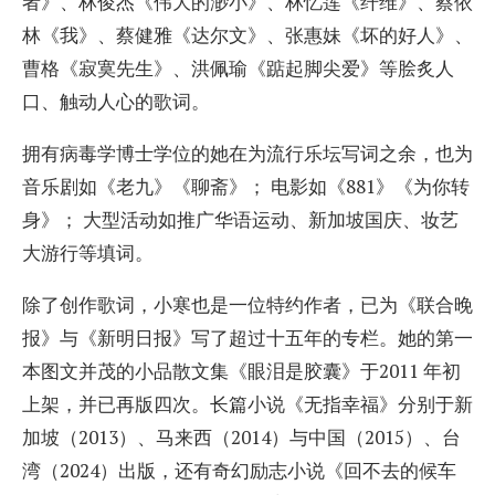
者》、林俊杰《伟大的渺小》、林忆莲《纤维》、蔡依
林《我》、蔡健雅《达尔文》、张惠妹《坏的好人》、
曹格《寂寞先生》、洪佩瑜《踮起脚尖爱》等脍炙人
口、触动人心的歌词。
拥有病毒学博士学位的她在为流行乐坛写词之余，也为
音乐剧如《老九》《聊斋》； 电影如《881》《为你转
身》； 大型活动如推广华语运动、新加坡国庆、妆艺
大游行等填词。
除了创作歌词，小寒也是一位特约作者，已为《联合晚
报》与《新明日报》写了超过十五年的专栏。她的第一
本图文并茂的小品散文集《眼泪是胶囊》于2011 年初
上架，并已再版四次。长篇小说《无指幸福》分别于新
加坡（2013）、马来西（2014）与中国（2015）、台
湾（2024）出版，还有奇幻励志小说《回不去的候车