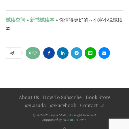
试读空间
»
新书试读本
» 你值得更好的～小寒小说试读
本
0
About Us
How To Subscribe
Book Store
@Lazada
@Facebook
Contact Us
© 2024-25 Lingzi Media, All Right Reserved.
Supported by
NUS BCP Grant.