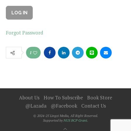
Forgot Password
1
About Us
How To Subscribe
Book Store
@Lazada
@Facebook
Contact Us
© 2024-25 Lingzi Media, All Right Reserved.
Supported by
NUS BCP Grant.